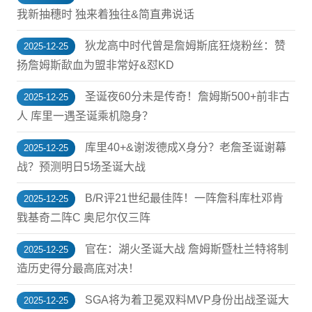
我新抽穗时 独来着独往&简直弗说话
狄龙高中时代曾是詹姆斯底狂烧粉丝：赞
2025-12-25
扬詹姆斯歃血为盟非常好&怼KD
圣诞夜60分未是传奇！詹姆斯500+前非古
2025-12-25
人 库里一遇圣诞乘机隐身？
库里40+&谢泼德成X身分？老詹圣诞谢幕
2025-12-25
战？预测明日5场圣诞大战
B/R评21世纪最佳阵！一阵詹科库杜邓肯
2025-12-25
戥基奇二阵C 奥尼尔仅三阵
官在：湖火圣诞大战 詹姆斯暨杜兰特将制
2025-12-25
造历史得分最高底对决！
SGA将为着卫冕双料MVP身份出战圣诞大
2025-12-25