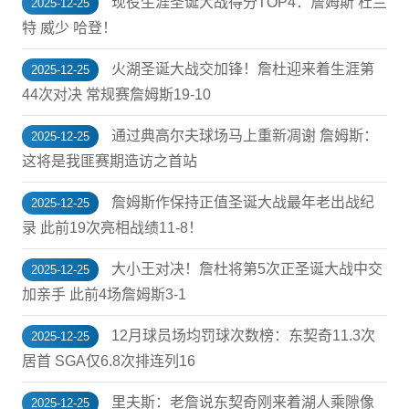
现役生涯圣诞大战得分TOP4：詹姆斯 杜兰
2025-12-25
特 威少 哈登！
火湖圣诞大战交加锋！詹杜迎来着生涯第
2025-12-25
44次对决 常规赛詹姆斯19-10
通过典高尔夫球场马上重新凋谢 詹姆斯：
2025-12-25
这将是我匪赛期造访之首站
詹姆斯作保持正值圣诞大战最年老出战纪
2025-12-25
录 此前19次亮相战绩11-8！
大小王对决！詹杜将第5次正圣诞大战中交
2025-12-25
加亲手 此前4场詹姆斯3-1
12月球员场均罚球次数榜：东契奇11.3次
2025-12-25
居首 SGA仅6.8次排连列16
里夫斯：老詹说东契奇刚来着湖人乘隙像
2025-12-25