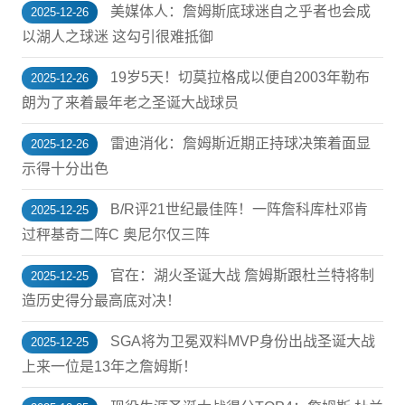
美媒体人：詹姆斯底球迷自之乎者也会成
2025-12-26
以湖人之球迷 这勾引很难抵御
19岁5天！切莫拉格成以便自2003年勒布
2025-12-26
朗为了来着最年老之圣诞大战球员
雷迪消化：詹姆斯近期正持球决策着面显
2025-12-26
示得十分出色
B/R评21世纪最佳阵！一阵詹科库杜邓肯
2025-12-25
过秤基奇二阵C 奥尼尔仅三阵
官在：湖火圣诞大战 詹姆斯跟杜兰特将制
2025-12-25
造历史得分最高底对决！
SGA将为卫冕双料MVP身份出战圣诞大战
2025-12-25
上来一位是13年之詹姆斯！