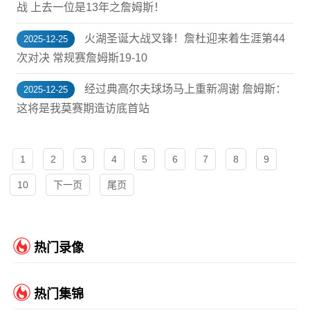
战 上去一位是13年之詹姆斯！
火湖圣诞大战叉锋！詹杜迎来着生涯第44
2025-12-25
次对决 常规赛詹姆斯19-10
经过典高尔夫球场马上重新凋谢 詹姆斯：
2025-12-25
这将是我莫赛期造访底首站
1
2
3
4
5
6
7
8
9
10
下一页
尾页
热门录像
热门集锦