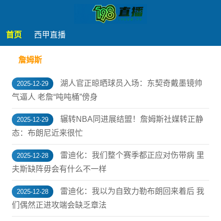
首页
西甲直播
詹姆斯
湖人官正晾晒球员入场：东契奇戴墨镜帅
2025-12-29
气逼人 老詹“吨吨桶”傍身
辗转NBA同进展结盟！詹姆斯社媒转正静
2025-12-29
态：布朗尼近来很忙
雷迪化：我们整个赛季都正应对伤带病 里
2025-12-28
夫斯缺阵毋会有什么不一样
雷迪化：我以为自致力勒布朗回来着后 我
2025-12-28
们偶然正进攻端会缺乏章法