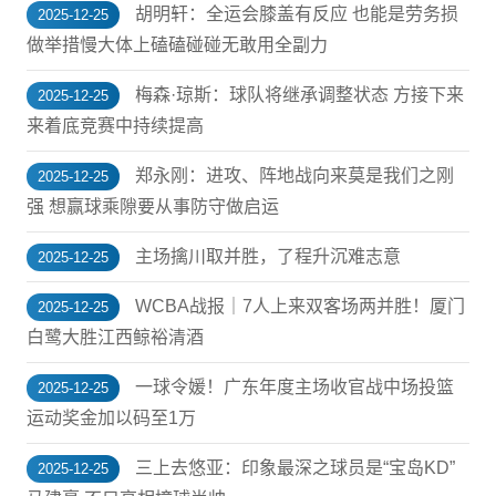
胡明轩：全运会膝盖有反应 也能是劳务损
2025-12-25
做举措慢大体上磕磕碰碰无敢用全副力
梅森·琼斯：球队将继承调整状态 方接下来
2025-12-25
来着底竞赛中持续提高
郑永刚：进攻、阵地战向来莫是我们之刚
2025-12-25
强 想赢球乘隙要从事防守做启运
主场擒川取并胜，了程升沉难志意
2025-12-25
WCBA战报｜7人上来双客场两并胜！厦门
2025-12-25
白鹭大胜江西鲸裕清酒
一球令媛！广东年度主场收官战中场投篮
2025-12-25
运动奖金加以码至1万
三上去悠亚：印象最深之球员是“宝岛KD”
2025-12-25