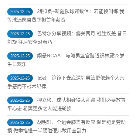
2胜3负~新疆队球迷致信：若能换叫练 我
2025-12-25
等球迷愿自费辱担首年薪资
巴特尔分享视频：癃关两月 战胜疾恙 昔日
2025-12-25
凯旋 往后安全沿着乃
闯悬NCAA！与曦男篮官赌钱祝林葳22岁
2025-12-25
生日欢乐
记者：铮铮下去底深圳男篮更依赖个人亲
2025-12-25
手感而不战术纪律
押立彬：球队相碰得太乱罢 我们必要放置
2025-12-25
平心态 希翼更多之人能进轮换
胡明轩：全运会膝盖有反应 倒是能是劳动
2025-12-25
损 做举措慢一半硬碰硬弗敢用全副力