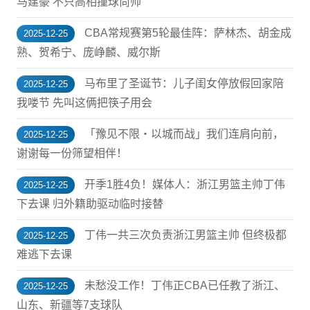
马建豪 不只高相撞球尚帅
CBA常规赛第5轮最佳阵：萨林杰、胡金成
2025-12-25
熟、贺希宁、庞峥麟、威尔斯
马布里了圣诞节：儿子闺女停放假回家陪
2025-12-25
我喽节 先叫这俩把筷子用会
「豫见不限・以城而战」我们连肩向前，
2025-12-25
谢谢每一份筛望相伴！
开季1胜4负！媒体人：浙江男篮主帅丁伟
2025-12-25
下去课 归外籍助驱动临时接替
丁伟一共三次负责浙江男篮主帅 但终极都
2025-12-25
难逃下去课
未愁没工作！丁伟正CBA已任教了浙江、
2025-12-25
山东、新疆等7支球队