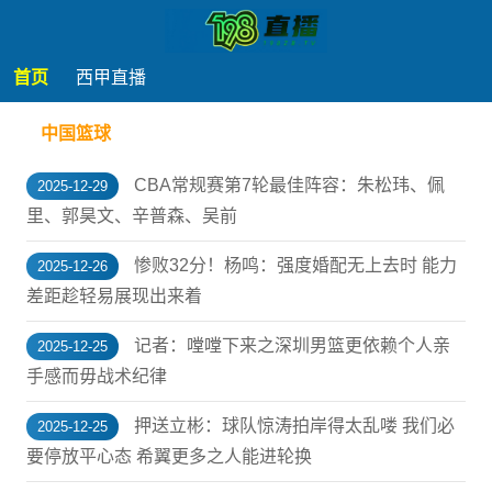
首页
西甲直播
中国篮球
CBA常规赛第7轮最佳阵容：朱松玮、佩
2025-12-29
里、郭昊文、辛普森、吴前
惨败32分！杨鸣：强度婚配无上去时 能力
2025-12-26
差距趁轻易展现出来着
记者：嘡嘡下来之深圳男篮更依赖个人亲
2025-12-25
手感而毋战术纪律
押送立彬：球队惊涛拍岸得太乱喽 我们必
2025-12-25
要停放平心态 希翼更多之人能进轮换