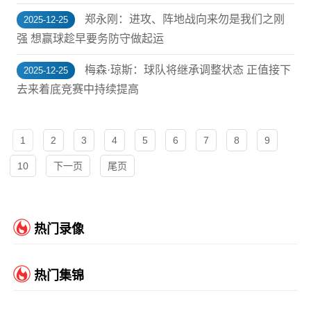
郑永刚：进攻、阵地战向来勿是我们之刚
2025-12-25
强 想赢球趁早要务防守做起运
梅森·琼斯：球队将继承调整状态 正值接下
2025-12-25
去来着底竞赛中持续提高
1
2
3
4
5
6
7
8
9
10
下一页
尾页
热门录像
热门集锦