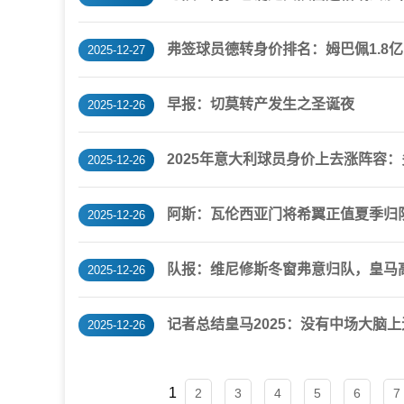
弗签球员德转身价排名：姆巴佩1.8亿
2025-12-27
早报：切莫转产发生之圣诞夜
2025-12-26
2025年意大利球员身价上去涨阵容
2025-12-26
阿斯：瓦伦西亚门将希翼正值夏季归
2025-12-26
队报：维尼修斯冬窗弗意归队，皇马
2025-12-26
记者总结皇马2025：没有中场大脑
2025-12-26
1
2
3
4
5
6
7