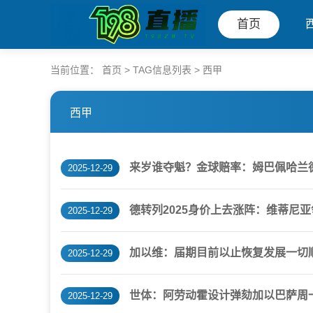
首页
当前位置：
首页
> TAG信息列表 > 西甲
西甲
来岁谁夺魁？金球赔率：姆巴佩哈兰
2025-12-29
德转列2025身价上去涨阵：维蒂尼
2025-12-29
加以维：届期目前以止恢复发展一切顺
2025-12-29
世体：阿劳动霍设计弹劾加以巴萨周
2025-12-29