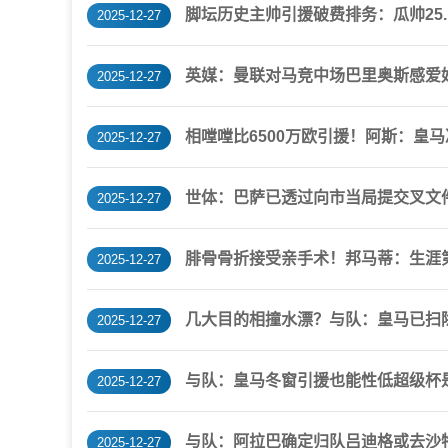
脚坛历史主帅引援破费排务：瓜帅25.
2025-12-27
英媒：曼联对马竞中场巴里奥斯感爱好
2025-12-27
相嘡嘡比6500万欧引援！阿斯：皇马
2025-12-27
世体：巴萨已透过向市当局提交叉文件
2025-12-27
腓骨骨折接受亲手术！邦马蒂：生涯
2025-12-27
几大目的相撞水漂？与队：皇马已扫
2025-12-27
与队：皇马冬窗引援也能性低超级杯
2025-12-27
与队：阿拉巴确定归队吕迪格或去沙特
2025-12-27