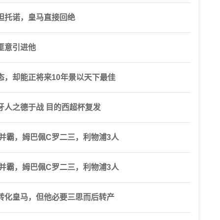
坦托诺，皇马直接回绝
匪意引进他
态，却能正将来10年景以天下最佳
牙人之德于战 目的西超杯复发
三并霸，姆巴佩C罗二三，利物浦3人
三并霸，姆巴佩C罗二三，利物浦3人
转化皇马，但他必要三思而后转产