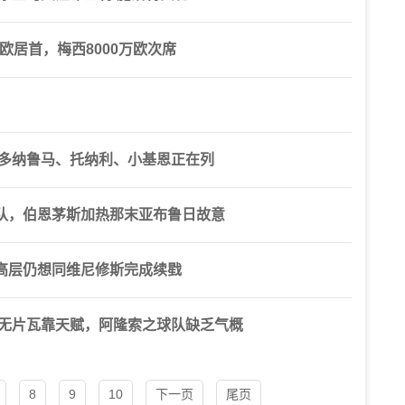
欧居首，梅西8000万欧次席
：多纳鲁马、托纳利、小基恩正在列
队，伯恩茅斯加热那末亚布鲁日故意
高层仍想同维尼修斯完成续戥
上无片瓦靠天赋，阿隆索之球队缺乏气概
8
9
10
下一页
尾页