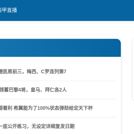
西甲直播
德凯恩前三，梅西、C罗连列第7
亚领蓄巴黎4将，皇马、拜仁各2人
着利 希翼能为了100%状态弹劾给定天下杯
一底公开练习，无设定详细复发日期