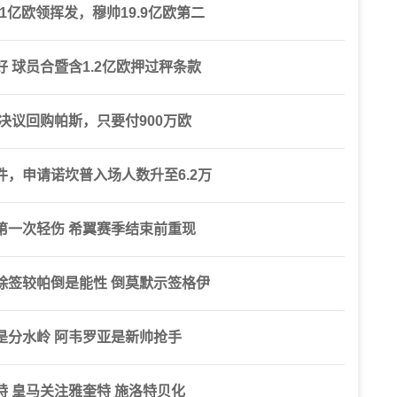
1亿欧领挥发，穆帅19.9亿欧第二
 球员合暨含1.2亿欧押过秤条款
决议回购帕斯，只要付900万欧
，申请诺坎普入场人数升至6.2万
第一次轻伤 希翼赛季结束前重现
除签较帕倒是能性 倒莫默示签格伊
是分水岭 阿韦罗亚是新帅抢手
 皇马关注雅奎特 施洛特贝化