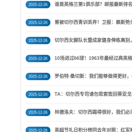
谁是英格兰第1俱乐部？邮报最新排名
2025-12-26
曾被切尔西青训丢弃！卫报：赖斯势
2025-12-26
切尔西女脚队长暨成家健身俾练离别
2025-12-26
10场进过66球！1963年最经过典英格
2025-12-26
罗伯特·桑切斯：我们能够做得更好
2025-12-26
TA：切尔西专司请勿思索签回蒂亚戈
2025-12-26
林德洛夫：切尔西踢得很好，我们必
2025-12-26
英超节礼日积分榜同去年对照：红军枪
2025-12-26