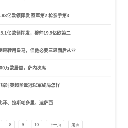
83亿欧领挥发 蓝军第2 枪亲手第3
.1亿欧领挥发，穆帅19.9亿欧第二
倒是转用皇马，但他必要三思而后从业
500万欧居首，萨内次席
历届时英超圣诞冠以军终局怎样
化泽、拉斯帕多里、迪萨西
8
9
10
下一页
尾页