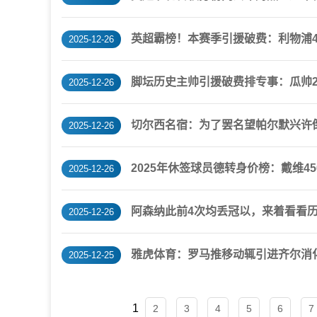
英超霸榜！本赛季引援破费：利物浦4.
2025-12-26
脚坛历史主帅引援破费排专事：瓜帅25
2025-12-26
切尔西名宿：为了罢名望帕尔默兴许
2025-12-26
2025年休签球员德转身价榜：戴维4
2025-12-26
阿森纳此前4次均丢冠以，来着看看
2025-12-26
雅虎体育：罗马推移动辄引进齐尔消
2025-12-25
1
2
3
4
5
6
7