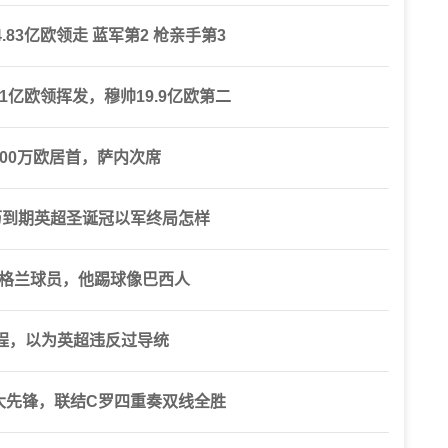
83亿欧领走 蓝军第2 枪亲手第3
1亿欧领挥发，穆帅19.9亿欧第二
500万欧居首，萨内次席
历到期英超圣诞冠以军终局怎样
英格兰球员，他踢球像巴西人
程，以为英超违反过导统
3大先锋，联结C罗四重奏双线全胜