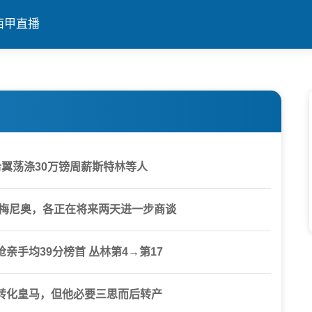
西甲直播
希翼荡涤30万镑周薪斯特林等人
塞梅尼奥，各正在将来两天进一步商谈
亲手均39分榜首 丛林第4→第17
转化皇马，但他必要三思而后转产