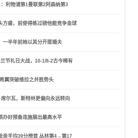
：利物浦第1曼联第2阿森纳第3
头方盛，前使得练过磅他能竞争金球
，一半年前她以其分开匪婚夫
兰节礼日大战，10-1/8-2古今稀有
，希翼突破维拉之并胜势头
·席尔瓦，斯特林更偏向永远转向
须办好预备连施展出最高水平
亲手均39分榜首 丛林第4→第17