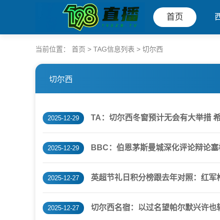
首页
当前位置：
首页
> TAG信息列表 > 切尔西
切尔西
TA：切尔西冬窗预计无会有大举措 
2025-12-29
BBC：伯恩茅斯曼城深化评论辩论
2025-12-29
英超节礼日积分榜跟去年对照：红军枪
2025-12-27
切尔西名宿：以过名望帕尔默兴许也
2025-12-27